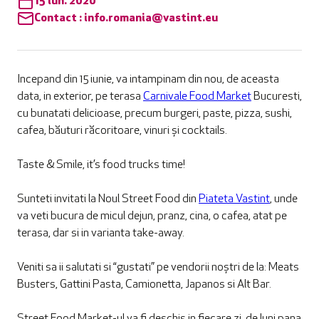
15 iun. 2020
Contact :
info.romania@vastint.eu
Incepand din 15 iunie, va intampinam din nou, de aceasta
data, in exterior, pe terasa
Carnivale Food Market
Bucuresti,
cu bunatati delicioase, precum burgeri, paste, pizza, sushi,
cafea, băuturi răcoritoare, vinuri și cocktails.
Taste & Smile, it’s food trucks time!
Sunteti invitati la Noul Street Food din
Piateta Vastint
, unde
va veti bucura de micul dejun, pranz, cina, o cafea, atat pe
terasa, dar si in varianta take-away.
Veniti sa ii salutati si “gustati” pe vendorii noștri de la: Meats
Busters, Gattini Pasta, Camionetta, Japanos si Alt Bar.