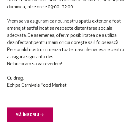
Street Food Market-ul va fi deschis in fiecare zi, de luni pana
duminica, intre orele 09:00- 22:00.
Vrem sa va asiguram ca noul nostru spatiu exterior a fost
amenajat astfel incat sa respecte distantarea sociala
adecvata. De asemenea, oferim posibilitatea de a utiliza
dezinfectant pentru maini oricui dorește sa il folosească.
Personalul nostru urmeaza toate masurile necesare pentru
a asigura siguranta dvs.
Ne bucuram sa va revedem!
Cu drag,
Echipa Carnivale Food Market
MĂ ÎNSCRIU