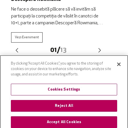
Ne face o deosebită plăcere să vă invităm să
participați la competiția de vâslit în canotci de
10+1, parte a campaniei Descoperă Rowmania,
organizată de VASTINT împreună cu Asociația
Ivan Patzaichin – Mila 23, în cadrul Dâmbovița
Vezi Eveniment
Delivery. Ediția 2025, sâmbătă, 20 septembrie,
01
/
13
începând cu ora 13:00, pe Dâmbovița, la
Debarcader Operă. Indiferent de vârstă, [&hellip;]
By clicking “Accept All Cookies”, you agree to the storing of
cookies on your device to enhance site navigation, analyze site
usage, and assist in our marketing efforts.
Cookies Settings
Politica de
Politica de utilizare Cookie-
confidențialitate
uri
Reject All
Accept All Cookies