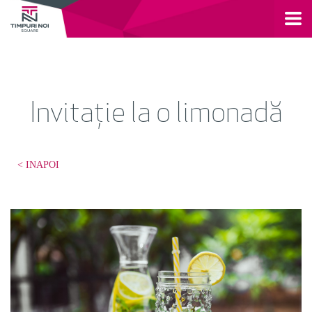
Invitație la o limonadă
< INAPOI