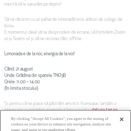
merită să le savurăm pe deplin!
Să ne răcorim cu un pahar de limonadă rece, alături de colegii de
birou.
E momentul ideal să ne desprindem de ecrane, să închidem Zoom-
ul și Teams-ul și să ne reconectăm, offline.
Limonada e de la noi, energia de la voi!
Când: 21 august
Unde: Grădina din spatele TNO3B
Orele: 11.00 – 14.00
(în limita stocului)
Și pentru că ne place să păstrăm amintiri frumoase, lansăm o
provocare: surprindeți momentul într-o poză și
dați-ne tag pe
Instagram
!
By clicking “Accept All Cookies”, you agree to the storing of
Contul trebuie să fie public pentru ca imaginea voastră să aibă
cookies on your device to enhance site navigation, analyze site
usage, and assist in our marketing efforts.
șansa să apară în story-ul nostru!