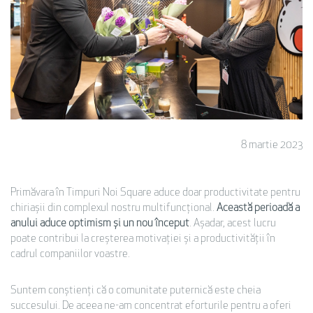
8 martie 2023
Primăvara în Timpuri Noi Square aduce doar productivitate pentru
chiriașii din complexul nostru multifuncțional.
Această perioadă a
anului aduce optimism și un nou început
. Așadar, acest lucru
poate contribui la creșterea motivației și a productivității în
cadrul companiilor voastre.
Suntem conștienți că o comunitate puternică este cheia
succesului. De aceea ne-am concentrat eforturile pentru a oferi