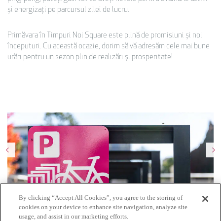
și energizați pe parcursul zilei de lucru.
Primăvara în Timpuri Noi Square este plină de promisiuni și noi
începuturi. Cu această ocazie, dorim să vă adresăm cele mai bune
urări pentru un sezon plin de realizări și prosperitate!
By clicking “Accept All Cookies”, you agree to the storing of
cookies on your device to enhance site navigation, analyze site
usage, and assist in our marketing efforts.