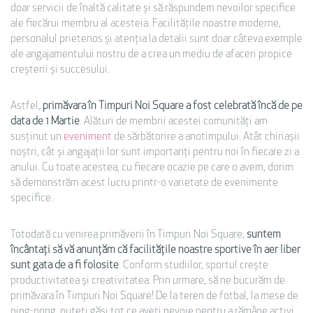
doar servicii de înaltă calitate și să răspundem nevoilor specifice
ale fiecărui membru al acesteia. Facilitățile noastre moderne,
personalul prietenos și atenția la detalii sunt doar câteva exemple
ale angajamentului nostru de a crea un mediu de afaceri propice
creșterii și succesului.
Astfel,
primăvara în Timpuri Noi Square a fost celebrată încă de pe
data de 1 Martie
. Alături de membrii acestei comunități am
susținut un
eveniment
de sărbătorire a anotimpului. Atât chiriașii
noștri, cât și angajații lor sunt importanți pentru noi în fiecare zi a
anului. Cu toate acestea, cu fiecare ocazie pe care o avem, dorim
să demonstrăm acest lucru printr-o varietate de evenimente
specifice.
Totodată cu venirea primăverii în Timpuri Noi Square,
suntem
încântați să vă anunțăm că facilitățile noastre sportive în aer liber
sunt gata de a fi folosite
. Conform studiilor, sportul crește
productivitatea și creativitatea. Prin urmare, să ne bucurăm de
primăvara în Timpuri Noi Square! De la teren de fotbal, la mese de
ping-pong, puteți găsi tot ce aveți nevoie pentru a rămâne activi