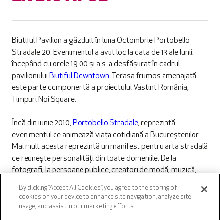
Biutiful Pavilion a găzduit în luna Octombrie Portobello
Stradale 20. Evenimentul a avut loc la data de 13 ale lunii,
începând cu orele 19:00 și a s-a desfășurat în cadrul
pavilionului
Biutiful Downtown
. Terasa frumos amenajată
este parte componentă a proiectului Vastint România,
Timpuri Noi Square.
Încă din iunie 2010,
Portobello Stradale
, reprezintă
evenimentul ce animează viața cotidiană a Bucureștenilor.
Mai mult acesta reprezintă un manifest pentru arta stradală
ce reunește personalități din toate domeniile. De la
fotografi, la persoane publice, creatori de modă, muzică,
teatru și tot ce înseamnă artă, cu toții s-au adunat la Biutiful
By clicking “Accept All Cookies”, you agree to the storing of
Pavilion pentru a doua oară pe anul acesta.
cookies on your device to enhance site navigation, analyze site
usage, and assist in our marketing efforts.
Terasa extravagantă a fost însuflețită de LEMON & AFGO