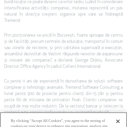
bună locație ce poate deservi ca viitor sediu. Luând în considerare
intensificarea activității companiei, mutarea reprezintă un pas
natural în direcția creșterii organice spre care se îndreaptă
Tremend.
Prin poziționarea sa unică în București, foarte aproape de centru
și de facilități precum centrele de educație, transportul în comun
sau zonele de recreere, și prin calitatea superioară a execuției,
ansamblul dezvoltat de Vastint răspunde nevoilor de expansiune
și inovare ale companiei”, a declarat George Didoiu, Associate
Director, Office Agency în cadrul Colliers International.
Cu peste 11 ani de experiență în dezvoltarea de soluții software
complexe și tehnologii avansate, Tremend Software Consulting a
livrat peste 300 de proiecte pentru clienți din 15 țări și pentru
peste 60 de milioane de utilizatori finali. Clienții companiei se
ocupă de mai multe industrii. De la sectorul bancar și telecom la
sectorul auto, servicii profesionale sau asistență medicală.
By clicking “Accept All Cookies”, you agree to the storing of
cookies on your device to enhance site navigation, analyze site