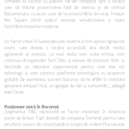
software să lucreze cu plăcere. Ne-am îndreptat spre o locație
care să îmbine proximitatea față de metrou și de centrul
Bucureștiului, cu acces ușor de la universitățile din oraș. Timpuri
Noi Square oferă spațiul necesar, versatilitatea și toate
facilitățile birourilor moderne.
Un factor cheie în luarea deciziei noastre a fost opinia inginerilor
noștri, care doreau o locație accesibilă, alta decât nordul
aglomerat al orașului. La noul sediu vom scala echipa, vom
continua să organizăm Tech Talks și sesiuni de instruire. Vom și
deschide un laborator experimental pentru cele mai noi
tehnologii și vom construi platforme tehnologice cu acoperire
globală. De asemenea, suntem bucuroși să ne aflăm în imediata
apropiere a Impact Hub, un agregat de idei și comunități „, adaugă
Ioan Cocan.
Poziționare unică în București
„Segmentul IT&C reprezintă un factor important în dinamica
pieței de birouri. Fapt dovedit de compania Tremend, pentru care
am oferit servicii de consultanță cu scopul de a identifica cea mai