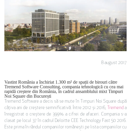
8 august 2017
Vastint România a închiriat 1.300 m² de spații de birouri către
Tremend Software Consulting, compania tehnologică cu cea mai
rapidă creștere din România, în cadrul ansamblului mixt Timpuri
Noi Square din București
Tremend Software a decis să se mute în Timpuri Noi Square după
câțiva ani de creștere semnificativă. Între 2012 și 2016,
Tremend
a
înregistrat o creștere de 399% a cifrei de afaceri. Compania s-a
clasat pe locul 37 în cadrul Deloitte CEE Technology Fast 50 2016.
Este prima în rândul companiilor românești pe lista companiilor cu