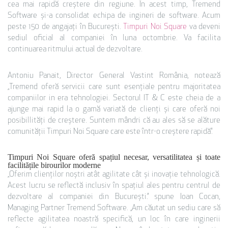
cea mai rapidă creștere din regiune. În acest timp, Tremend
Software și-a consolidat echipa de ingineri de software. Acum
peste 150 de angajați în București.
Timpuri Noi Square
va deveni
sediul oficial al companiei în luna octombrie. Va facilita
continuarea ritmului actual de dezvoltare.
Antoniu Panait, Director General Vastint România, notează
„Tremend oferă servicii care sunt esențiale pentru majoritatea
companiilor in era tehnologiei. Sectorul IT & C este cheia de a
ajunge mai rapid la o gamă variată de clienți și care oferă noi
posibillități de creștere. Suntem mândri că au ales să se alăture
comunității Timpuri Noi Square care este într-o creștere rapidă”.
Timpuri Noi Square oferă spațiul necesar, versatilitatea și toate
facilitățile birourilor moderne
„Oferim clienților noștri atât agilitate cât și inovație tehnologică.
Acest lucru se reflectă inclusiv în spațiul ales pentru centrul de
dezvoltare al companiei din București.” spune Ioan Cocan,
Managing Partner Tremend Software. „Am căutat un sediu care să
reflecte agilitatea noastră specifică, un loc în care inginerii