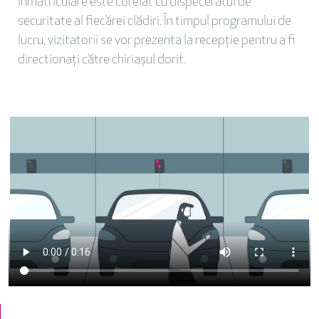
înmatriculare este corelat cu dispeceratul de
securitate al fiecărei clădiri. În timpul programului de
lucru, vizitatorii se vor prezenta la recepție pentru a fi
directionați către chiriașul dorit.