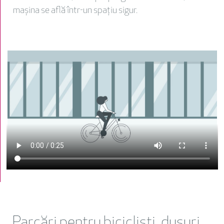
mașina se află într-un spațiu sigur.
Parcări pentru bicicliști, dușuri