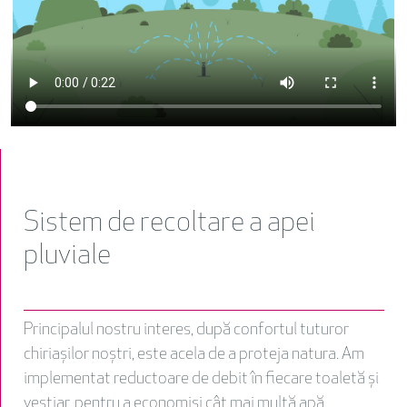
Sistem de recoltare a apei
pluviale
Principalul nostru interes, după confortul tuturor
chiriașilor noștri, este acela de a proteja natura. Am
implementat reductoare de debit în fiecare toaletă și
vestiar, pentru a economisi cât mai multă apă.