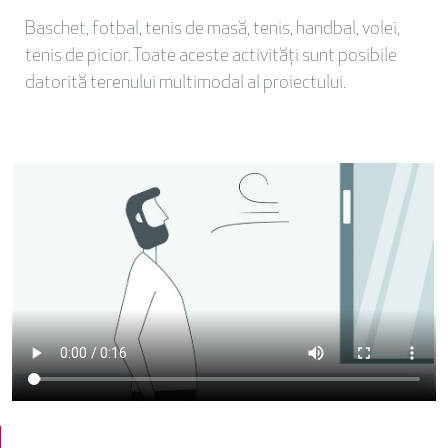
Baschet, fotbal, tenis de masă, tenis, handbal, volei,
tenis de picior. Toate aceste activități sunt posibile
datorită terenului multimodal al proiectului.