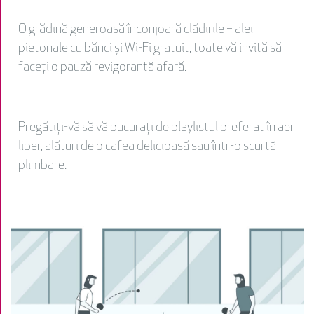
O grădină generoasă înconjoară clădirile – alei
pietonale cu bănci și Wi-Fi gratuit, toate vă invită să
faceți o pauză revigorantă afară.
Pregătiți-vă să vă bucurați de playlistul preferat în aer
liber, alături de o cafea delicioasă sau într-o scurtă
plimbare.