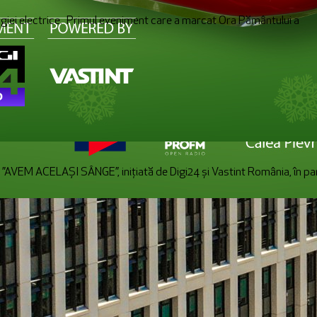
rgiei electrice. Primul eveniment care a marcat Ora Pământului a
e ”AVEM ACELAȘI SÂNGE”, inițiată de Digi24 și Vastint România, în 