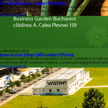
Ora Pământului în Timpuri Noi Square
Ora Pământului în Timpuri Noi Square a reprezentat o acțiune extin
avut loc în Sydney (Australia), în data de 21 martie 2007. Între orele 
Citeste mai mult
4 decembrie 2023
Avem Același Sânge | #DecemberOfGiving
Doneaza sange Umbrela campaniilor noastre caritabile și sociale e
contribuție vitală sistemului medical, ci subliniază angajamentul am
Citeste mai mult