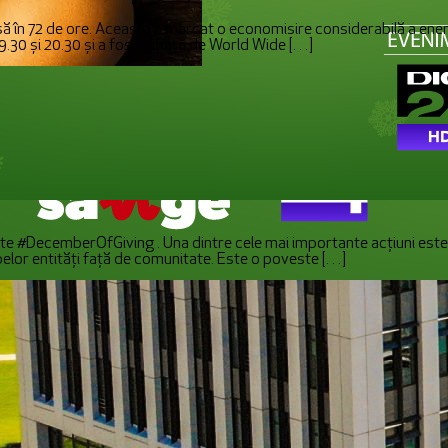
să în 72 de ore. Aceasta a marcat o economisire considerabilă a ene
19.30 și 20.30 și a fost inițiată de World Wide […]
ste #DecemberOfGiving . Una dintre cele mai importante acțiuni est
belor entități față de comunitate. Este o poveste […]